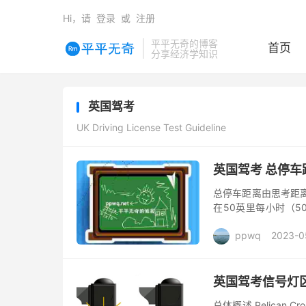
Hi，请
登录
或
注册
平平无奇的博客
首页
分享经济学知识
英国驾考
UK Driving License Test Guideline
英国驾考 总停车距离（
总停车距离由思考距离（Th
在50英里每小时（50
燥、良好，且刹车和轮
ppwq
2023-0
英国驾考信号灯区别 Puf
总体概述 Pelican