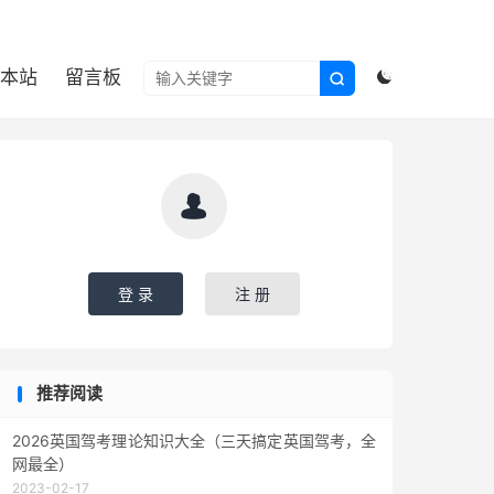

本站
留言板



登 录
注 册
推荐阅读
2026英国驾考理论知识大全（三天搞定英国驾考，全
网最全）
2023-02-17