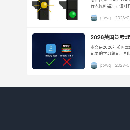
行人探测器），该灯在司
的信号灯为黄灯一直闪烁
ppwq
2023-0
2026英国驾
本文是2026年英国
记录的学习笔记。相
序进行撰写，同时补
ppwq
2023-0
文讲解...