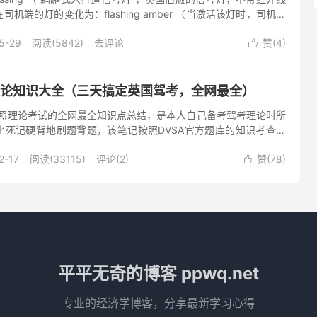
机端的灯的变化为：flashing amber （当激活该灯时，司机端
）。司机注意要：give w...
5-29
阅读(5842)
去评论
赞(
4
)

考理论知识大全（三天搞定英国驾考，全网最全）
驾照理论考试的全网最全知识点总结，是本人自己备考驾考理论时所
比死记硬背地刷题背题，该笔记按照DVSA官方题库的知识考查顺
充了大量原版题目解析所没有涵盖的，但对通过考试大有帮助的图
2-17
阅读(33115)
评论(2)
赞(
78
)

平平无奇的博客 ppwq.net
专业的经济学博客，分享最新学习心得