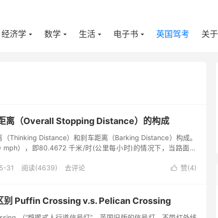
经济学
数学
生活
电子书
英国驾考
关于
Overall Stopping Distance）的构成
inking Distance）和刹车距离（Barking Distance）构成。
 mph），即80.4672 千米/时(公里每小时)的情况下，当路面干
胎都很好时，典型...
5-31
阅读(4639)
去评论
赞(
4
)

fin Crossing v.s. Pelican Crossing
 Crossing （“鹈鹕式人行道信号灯“，英国旧版的信号灯，不带红外线