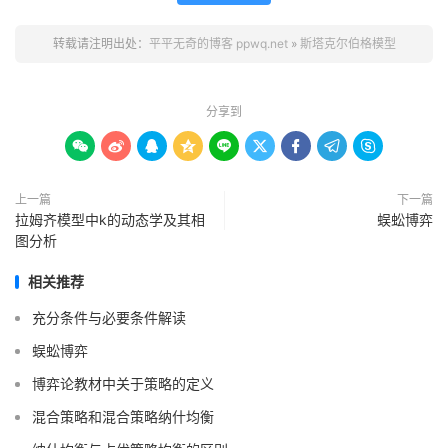
转载请注明出处：
平平无奇的博客 ppwq.net
»
斯塔克尔伯格模型
分享到









上一篇
下一篇
拉姆齐模型中k的动态学及其相
蜈蚣博弈
图分析
相关推荐
充分条件与必要条件解读
蜈蚣博弈
博弈论教材中关于策略的定义
混合策略和混合策略纳什均衡