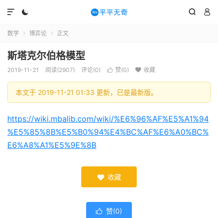




数学
博弈论
正文


斯塔克尔伯格模型
2019-11-21
阅读(2907)
评论(0)
赞(
0
)
收藏


本文于 2019-11-21 01:33 更新，已是最新版。
https://wiki.mbalib.com/wiki/%E6%96%AF%E5%A1%94
%E5%85%8B%E5%B0%94%E4%BC%AF%E6%A0%BC%
E6%A8%A1%E5%9E%8B
收藏

赞(
0
)
