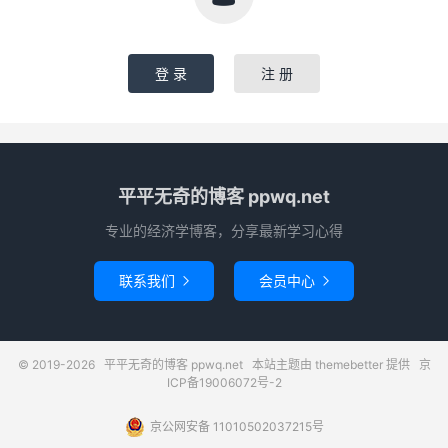
登 录
注 册
平平无奇的博客 ppwq.net
专业的经济学博客，分享最新学习心得
联系我们
会员中心


© 2019-2026
平平无奇的博客 ppwq.net
本站主题由
themebetter
提供
京
ICP备19006072号-2
京公网安备 11010502037215号