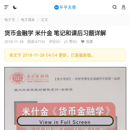




电子书
电子课本
正文


货币金融学 米什金 笔记和课后习题详解
2019-11-28
阅读(4774)
评论(0)
赞(
0
)
收藏


本文于 2019-11-28 04:04 更新，已是最新版。
View in Full Screen