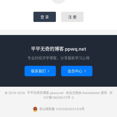
登 录
注 册
平平无奇的博客 ppwq.net
专业的经济学博客，分享最新学习心得
联系我们
会员中心


© 2019-2026
平平无奇的博客 ppwq.net
本站主题由
themebetter
提供
京
ICP备19006072号-2
京公网安备 11010502037215号