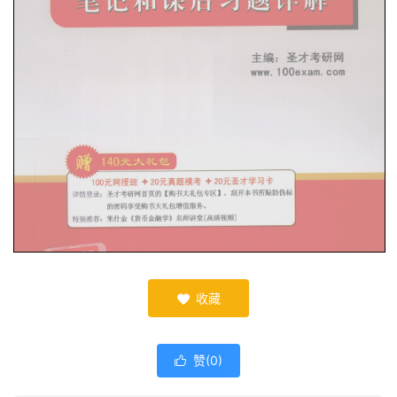
收藏

赞(
0
)
