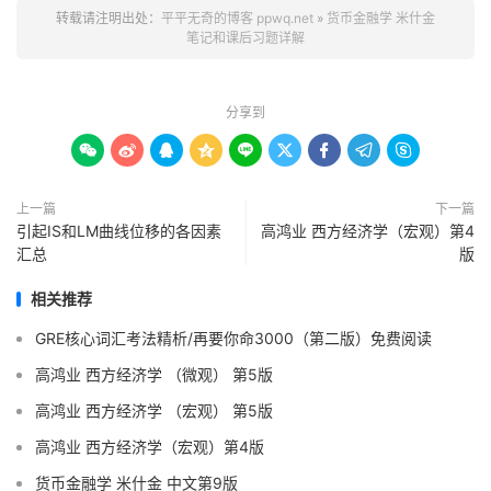
转载请注明出处：
平平无奇的博客 ppwq.net
»
货币金融学 米什金
笔记和课后习题详解
分享到









上一篇
下一篇
引起IS和LM曲线位移的各因素
高鸿业 西方经济学（宏观）第4
汇总
版
相关推荐
GRE核心词汇考法精析/再要你命3000（第二版）免费阅读
高鸿业 西方经济学 （微观） 第5版
高鸿业 西方经济学 （宏观） 第5版
高鸿业 西方经济学（宏观）第4版
货币金融学 米什金 中文第9版