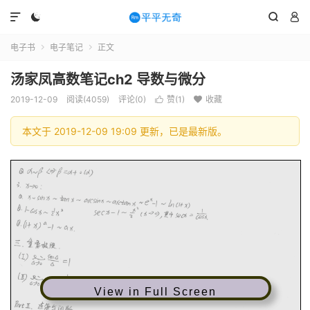




电子书
电子笔记
正文


汤家凤高数笔记ch2 导数与微分
2019-12-09
阅读(4059)
评论(0)
赞(
1
)
收藏


本文于 2019-12-09 19:09 更新，已是最新版。
View in Full Screen