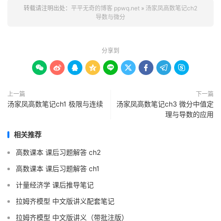
转载请注明出处：
平平无奇的博客 ppwq.net
»
汤家凤高数笔记ch2
导数与微分
分享到









上一篇
下一篇
汤家凤高数笔记ch1 极限与连续
汤家凤高数笔记ch3 微分中值定
理与导数的应用
相关推荐
高数课本 课后习题解答 ch2
高数课本 课后习题解答 ch1
计量经济学 课后推导笔记
拉姆齐模型 中文版讲义配套笔记
拉姆齐模型 中文版讲义（带批注版）