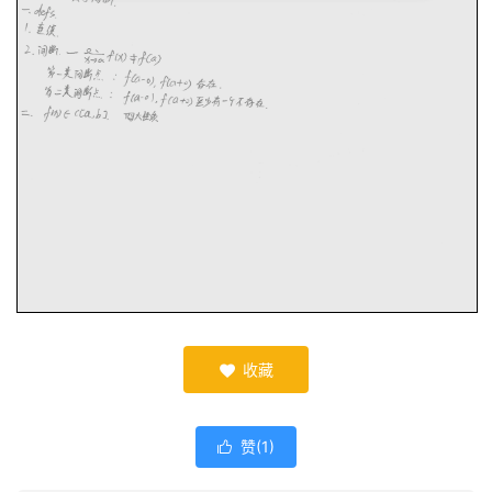
收藏

赞(
1
)
