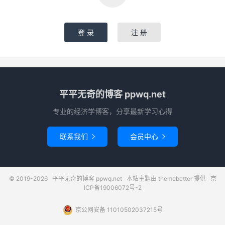
登 录
注 册
平平无奇的博客 ppwq.net
专业的经济学博客，分享最新学习心得
联系我们
会员中心


© 2019-2026
平平无奇的博客 ppwq.net
本站主题由
themebetter
提供
京
ICP备19006072号-2
京公网安备 11010502037215号