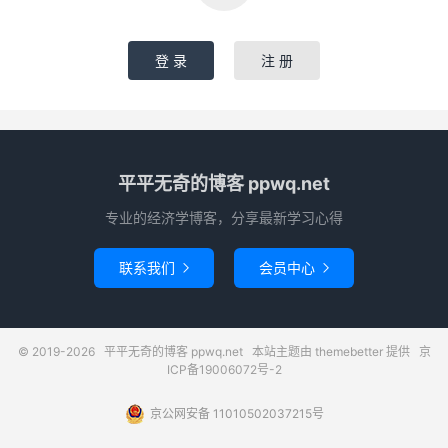
登 录
注 册
平平无奇的博客 ppwq.net
专业的经济学博客，分享最新学习心得
联系我们
会员中心


© 2019-2026
平平无奇的博客 ppwq.net
本站主题由
themebetter
提供
京
ICP备19006072号-2
京公网安备 11010502037215号