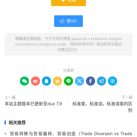

赞(
0
)

转载请注明出处：
平平无奇的博客 ppwq.net
»
Extensive margins
and intensive margins in trade （国际贸易中的广度边际和深度边
际概念区分）
分享到









上一篇
下一篇
本站主题版本已更新至dux 7.9
标准差，标准误，标准误差的区
别
相关推荐
贸易转移与贸易偏转、贸易创造（Trade Diversion vs Trade