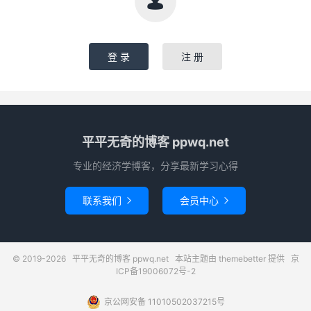

登 录
注 册
平平无奇的博客 ppwq.net
专业的经济学博客，分享最新学习心得
联系我们
会员中心


© 2019-2026
平平无奇的博客 ppwq.net
本站主题由
themebetter
提供
京
ICP备19006072号-2
京公网安备 11010502037215号