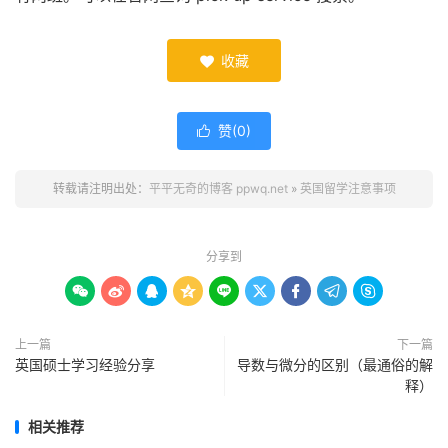
收藏

赞(
0
)

转载请注明出处：
平平无奇的博客 ppwq.net
»
英国留学注意事项
分享到









上一篇
下一篇
英国硕士学习经验分享
导数与微分的区别（最通俗的解
释）
相关推荐