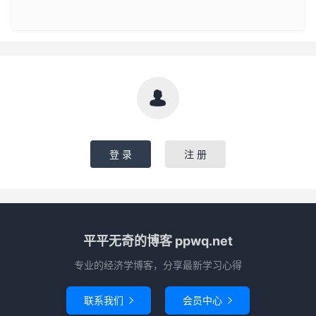

登 录
注 册
平平无奇的博客 ppwq.net
专业的经济学博客，分享最新学习心得
联系我们
会员中心

