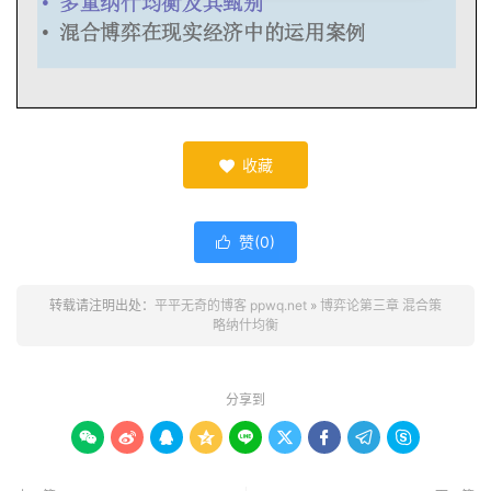
收藏

赞(
0
)

转载请注明出处：
平平无奇的博客 ppwq.net
»
博弈论第三章 混合策
略纳什均衡
分享到








