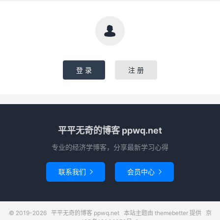

登 录
注 册
平平无奇的博客 ppwq.net
专业的经济学博客，分享最新学习心得
联系我们
会员中心


© 2019-2026
平平无奇的博客 ppwq.net
本站主题由
themebetter
提供
京