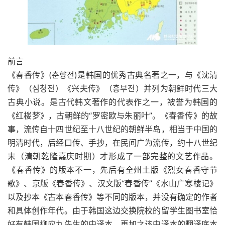
前言
《春香传》(춘향전)是韩国的优秀古典名著之一，与《沈清
传》（심청전）《兴夫传》（흥부전）并列为朝鲜时代三大
古典小说。是古代韩文著作的代表作之一，被誉为韩国的
《红楼梦》，古朝鲜的“罗密欧与朱丽叶”。《春香传》的故
事，流传自十四世纪至十八世纪的朝鲜半岛，相当于中国的
明清时代，后经口传、手抄，在民间广为流传，约十八世纪
末（清朝乾隆嘉庆时期）才形成了一部完整的文艺作品。
《春香传》的版本不一，先后有全州土版《烈女春香守节
歌》、京版《春香传》、汉文版“春香传”《水山广寒楼记》
以及抄本《古本春香传》等不同的版本，并没有确定的作者
和具体创作年代。由于韩国这边交换院校的留学生图书室恰
好有韩国柳应九先生的中译本，再加之该中译本的翻译底本