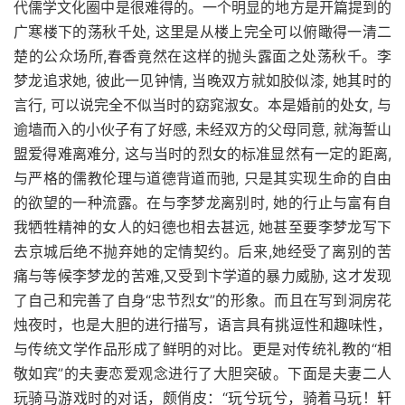
代儒学文化圈中是很难得的。一个明显的地方是开篇提到的
广寒楼下的荡秋千处, 这里是从楼上完全可以俯瞰得一清二
楚的公众场所,春香竟然在这样的抛头露面之处荡秋千。李
梦龙追求她, 彼此一见钟情, 当晚双方就如胶似漆, 她其时的
言行, 可以说完全不似当时的窈窕淑女。本是婚前的处女, 与
逾墙而入的小伙子有了好感, 未经双方的父母同意, 就海誓山
盟爱得难离难分, 这与当时的烈女的标准显然有一定的距离,
与严格的儒教伦理与道德背道而驰, 只是其实现生命的自由
的欲望的一种流露。在与李梦龙离别时, 她的行止与富有自
我牺牲精神的女人的妇德也相去甚远, 她甚至要李梦龙写下
去京城后绝不抛弃她的定情契约。后来,她经受了离别的苦
痛与等候李梦龙的苦难,又受到卞学道的暴力威胁, 这才发现
了自己和完善了自身“忠节烈女”的形象。而且在写到洞房花
烛夜时，也是大胆的进行描写，语言具有挑逗性和趣味性，
与传统文学作品形成了鲜明的对比。更是对传统礼教的“相
敬如宾”的夫妻恋爱观念进行了大胆突破。下面是夫妻二人
玩骑马游戏时的对话，颇俏皮：“玩兮玩兮，骑着马玩！轩