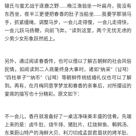
辕氏与蚩尤战于逐鹿之野……晚江渔翁坐一叶扁舟，我没有
东西坐，夜半三更便把春香的肚子当船坐……我要学那骑马
手，抓紧缰绳，调整马步，一会儿走得慢，一会儿走得快，
一会儿跃马扬鞭，向前飞奔。“读到这里，两个无忧无虑的
少男少女形象跃然纸上。
另外，通过阅读春香传，也可以借以了解古朝鲜的社会风俗
民情。如阅读到二人商量终身大事时，诸如“纳采”（납채）
“四柱单子”“纳币”（납폐）等朝鲜传统结婚礼仪也可以了解
到。再有，在月梅同意李梦龙和春香的亲事后，对所摆设的
宴席的描写也十分精彩。原文如下：
不一会儿，香丹就准备好了一桌洁净味美丰盛的佳肴。先端
上来的是：卤牛肚、烧牛排、猪肚片、红烧鲜鱼、鹌鹑汤、
东莱蔚山特产的海鲜大贝、利刀切成孟尝君眉状的烤羊肚、