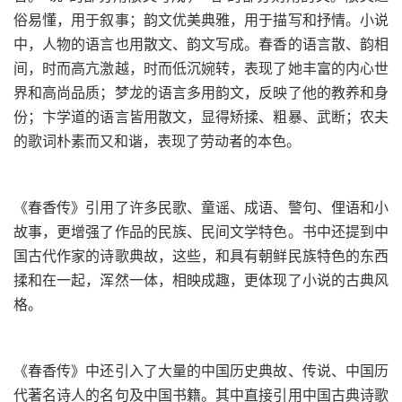
俗易懂，用于叙事；韵文优美典雅，用于描写和抒情。小说
中，人物的语言也用散文、韵文写成。春香的语言散、韵相
间，时而高亢激越，时而低沉婉转，表现了她丰富的内心世
界和高尚品质；梦龙的语言多用韵文，反映了他的教养和身
份；卞学道的语言皆用散文，显得矫揉、粗暴、武断；农夫
的歌词朴素而又和谐，表现了劳动者的本色。
《春香传》引用了许多民歌、童谣、成语、警句、俚语和小
故事，更增强了作品的民族、民间文学特色。书中还提到中
国古代作家的诗歌典故，这些，和具有朝鲜民族特色的东西
揉和在一起，浑然一体，相映成趣，更体现了小说的古典风
格。
《春香传》中还引入了大量的中国历史典故、传说、中国历
代著名诗人的名句及中国书籍。其中直接引用中国古典诗歌