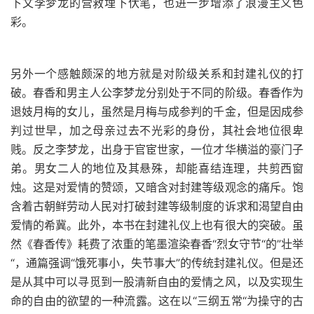
下文李梦龙的营救埋下伏笔，也进一步增添了浪漫主义色
彩。
另外一个感触颇深的地方就是对阶级关系和封建礼仪的打
破。春香和男主人公李梦龙分别处于不同的阶级。春香作为
退妓月梅的女儿，虽然是月梅与成参判的千金，但是因成参
判过世早，加之母亲过去不光彩的身份，其社会地位很卑
贱。反之李梦龙，出身于官宦世家，一位才华横溢的豪门子
弟。男女二人的地位及其悬殊，却能喜结连理，共剪西窗
烛。这是对爱情的赞颂，又暗含对封建等级观念的痛斥。饱
含着古朝鲜劳动人民对打破封建等级制度的诉求和渴望自由
爱情的希冀。此外，本书在封建礼仪上也有很大的突破。虽
然《春香传》耗费了浓重的笔墨渲染春香“烈女守节“的”壮举
“，通篇强调“饿死事小，失节事大”的传统封建礼仪。但是还
是从其中可以寻觅到一股清新自由的爱情之风，以及实现生
命的自由的欲望的一种流露。这在以“三纲五常“为操守的古