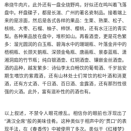
串烧牛肉片。此外还有一盘全烧野鸡，好似还在鸣叫着飞落
盘中。杯盘碟子，都是长湍、广州的著名瓷制品。接着端上
来的是凉面，然后是各式各样的果品：生栗、熟栗、松子、
核桃、大枣、石榴、柚子、柿饼、樱桃，还有水汪汪的青实
梨。各种果品放在盘中，堆积如山。再看酒壶，更是花色繁
多：溜光圆润的白玉瓶、碧海水中的珊瑚瓶、叶落金井中的
梧桐瓶、长颈天鹅瓶、深颈金龟瓶、唐画瓶、景泰蓝瓶、潇
湘洞庭的竹节瓶；纯白银酒壶、红铜酒壶、镶嵌金丝酒壶。
酒的品种，越发繁多：诗仙李太白畅饮的葡萄酒、千岁翁安
期生嗜饮的紫霞酒，还有山林处士们常饮的松叶酒和消夏
酒，还有方丈酒、千日酒、百日酒、金露酒，还有那烈性很
强的火酒。此外，富有滋补性的药酒也有。
以上叙述，不禁令人眼花缭乱。相信你的眼前也浮现出了
“满汉全席”般的美味佳肴。这种类似于相声中的“贯口”的表
现手法，在《春香传》中被使用了多次。类似于《红楼梦》