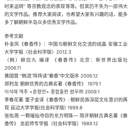
时来运转” 等宗教观念的表现等等。但其仍不失为一部伟大
的文学作品。推荐大家阅读，也希望大家有兴趣的话，能多
多了解朝鲜半岛众多优秀文学作品。
参考文献
朴金凤《春香传》：中国与朝鲜文化交流的结晶 安徽工业
大学学报〈社会科学版〉2012.3
（韩）柳应九 编译 《春香传》北京：新世界出版社
2006.11
黄国营 “韩流”阵阵读“春香”中文版序 2006.12
郑判龙 朝鲜优秀的古典名著《春香传》 1979.1
이석래 역주 <춘향전> 종합출판 범우㈜ 2009.1
李春花著 雷子金译《春香传》: 朝鲜民族深层文化意识的再
现 延边大学学报(社会科学版) 1999.8
张佑周 一颗璀灿夺目的东方明珠— 简评朝鲜古典名著《春
香传》 龙岩师专学报（社会科学版）1989.12