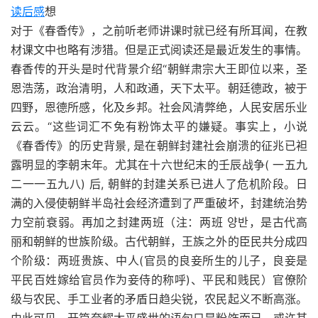
读后感
想
对于《春香传》，之前听老师讲课时就已经有所耳闻，在教
材课文中也略有涉猎。但是正式阅读还是最近发生的事情。
春香传的开头是时代背景介绍“朝鲜肃宗大王即位以来，圣
恩浩荡，政治清明，人和政通，天下太平。朝廷德政，被于
四野，恩德所感，化及乡邦。社会风清弊绝，人民安居乐业
云云。“这些词汇不免有粉饰太平的嫌疑。事实上，小说
《春香传》的历史背景, 是在朝鲜封建社会崩溃的征兆已袒
露明显的李朝末年。尤其在十六世纪末的壬辰战争( 一五九
二一一五九八) 后, 朝鲜的封建关系已进人了危机阶段。日
满的入侵使朝鲜半岛社会经济遭到了严重破坏，封建统治势
力空前衰弱。再加之封建两班（注：两班 양반，是古代高
丽和朝鲜的世族阶级。古代朝鲜，王族之外的臣民共分成四
个阶级：两班贵族、中人(官员的良妾所生的儿子，良妾是
平民百姓嫁给官员作为妾侍的称呼)、平民和贱民）官僚阶
级与农民、手工业者的矛盾日趋尖锐，农民起义不断高涨。