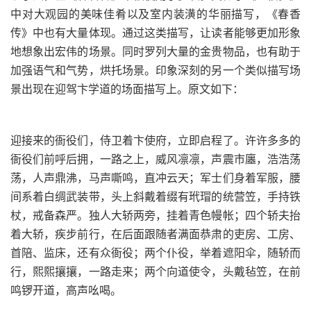
中对大观园的美味佳肴以及室内装潢的华丽描写，《春香
传》中也有大量体现。通过这类描写，让读者能够更加形象
地想象出宏伟的场景。同时罗列大量的金贵物品，也有助于
加强语气和气势，烘托场景。印象深刻的另一个类似描写场
景出现在迎驾卞学道的场面描写上。原文如下：
迎接来的衙役们，侍卫着卞使府，立即启程了。许许多多的
衙役们前呼后拥，一路之上，威风凛凛，声震市廛，浩浩荡
荡，人声鼎沸，马声嘶鸣，直冲云天；军士们身着军服，腰
间系着白绸武装带，头上斜戴着缀有玳瑁的统营笠，手持铁
杖，戒备森严。独人大轿两旁，挂着青色幔帐；四个轿夫抬
着大轿，疾步前行，在后面跟随者满面恭肃的吏房、工房、
首陪、监床，还有众衙役；两个仆役，举着遮阳伞，随轿而
行，熙熙攘攘，一路走来；两个向道使令，头戴毡笠，在前
鸣锣开道，高声吆喝。