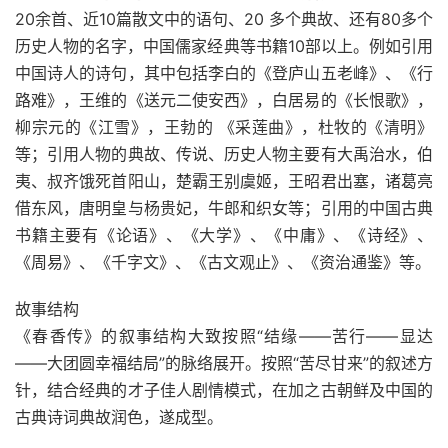
20余首、近10篇散文中的语句、20 多个典故、还有80多个
历史人物的名字，中国儒家经典等书籍10部以上。例如引用
中国诗人的诗句，其中包括李白的《登庐山五老峰》、《行
路难》，王维的《送元二使安西》，白居易的《长恨歌》，
柳宗元的《江雪》，王勃的 《采莲曲》，杜牧的《清明》
等；引用人物的典故、传说、历史人物主要有大禹治水，伯
夷、叔齐饿死首阳山，楚霸王别虞姬，王昭君出塞，诸葛亮
借东风，唐明皇与杨贵妃，牛郎和织女等；引用的中国古典
书籍主要有《论语》、《大学》、《中庸》、《诗经》、
《周易》、《千字文》、《古文观止》、《资治通鉴》等。
故事结构
《春香传》的叙事结构大致按照“结缘——苦行——显达
——大团圆幸福结局”的脉络展开。按照“苦尽甘来”的叙述方
针，结合经典的才子佳人剧情模式，在加之古朝鲜及中国的
古典诗词典故润色，遂成型。