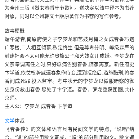
为全州土版《烈女春香守节歌》。遂决定以该中译本为书荐
对象，同时以全州韩文土版原著作为书荐的写作参考。
故事梗概
端午游春,南原府使之子李梦龙和艺妓月梅之女成春香巧遇
广寒楼,二人相互倾慕,私定终生.但是尊卑分明、等级森严的
封建社会不太可能允许贵族公子和艺妓女儿成婚。李梦龙在
父亲奉调离任之时,只好忍痛告别春香,随家离京。新任府史
卞学道,依仗权势威逼春象作侍妾,遭到拒绝后.滥施酷刑,将春
香问成死罪,投入监牢。考中状元的李梦龙以微服暗察的御
史身份救出春香,惩处了卞学道。春香、梦龙重获团圆,共仆
京师。
主人公：李梦龙 成春香 卞学道
文学
体裁
《春香传》的文体和语言具有民间文学的特点，“说唱”结
合。“说”的部分用散文写成，“唱”的部分则用韵文。散文通