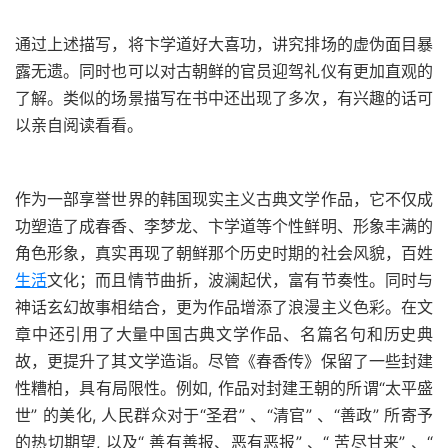
通过上述描写，将卞学道好大喜功，讲究排场的虚伪面目暴
露无遗。同时也可以对古朝鲜的官员迎驾礼仪有更加直观的
了解。类似的场景描写在书中还出现了多次，有兴趣的话可
以亲自阅读看看。
作为一部享誉世界的韩国现实主义古典文学作品，它不仅成
功塑造了成春香、李梦龙、卞学道等个性鲜明、形象丰满的
角色形象，真实再现了朝鲜那个历史时期的社会风貌，百姓
生活
文化；而且情节曲折，波澜起伏，富有节奏性。同时与
神话玄幻故事相结合，更为作品增添了浪漫主义色彩。在文
章中还引用了大量中国古典文学作品、名篇名句和历史典
故，更提升了其文学造诣。尽管《春香传》保留了一些封建
性糟柏，具有局限性。例如, 作品对封建王朝的所谓“太平盛
世” 的美化, 人民群众对于“圣君” 、“清官” 、“善政” 所寄予
的热切期望, 以及“ 善有善报、恶有恶报” 、“ 苦尽甘来” 、“