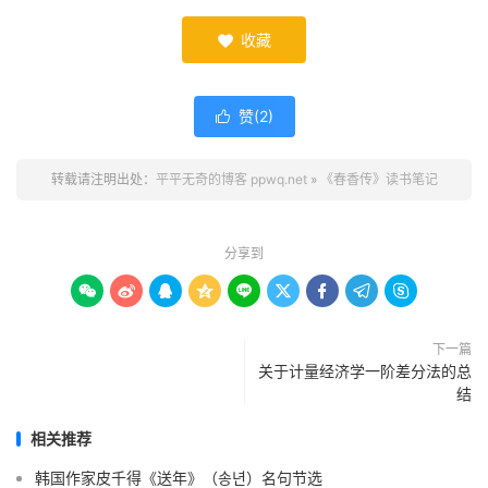
收藏

赞(
2
)

转载请注明出处：
平平无奇的博客 ppwq.net
»
《春香传》读书笔记
分享到









下一篇
关于计量经济学一阶差分法的总
结
相关推荐
韩国作家皮千得《送年》（송년）名句节选