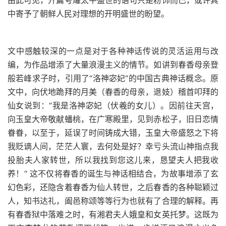
由此可见，开篇夸耀太平盛世的语句只是粉饰而已，或许其
中寄予了朝鲜人民对理想的开明盛世的盼望。
文中感触较深的一点是对于各种神话传说的灵活运用与改
编，为作品增添了大量浪漫主义的情节。如讲到春香母亲登
般若峰求子时，引用了“洛神宓妃“的中国古典神话概念。原
文中，向伏地跪拜的月美（春香的母亲，退妓）稽首叩拜的
仙女说到：“我是洛神宓妃（伏羲的女儿）。因前往天宫，
向玉皇大帝敬献蟠桃，在广寒殿里，见到赤松子，旧日恋情
眷眷，以至于，延误了时间铸成大错，玉皇大帝盛怒之下将
我贬谪人间，茫茫人寰，去何处是好？幸亏头流山神指点我
投胎夫人家转世，所以我找到您这儿来，恳望夫人把我收
养！“ 这不仅将春香的诞生与神话相结合，为故事增添了玄
幻色彩，还隐含着春香为仙人转世，之后春香的各种聪颖过
人，知书达礼，阖邑称颂等等行为也就有了合理的解释。再
有春香狱中落难之时，有湘君夫人娥皇和女英托梦。这既为