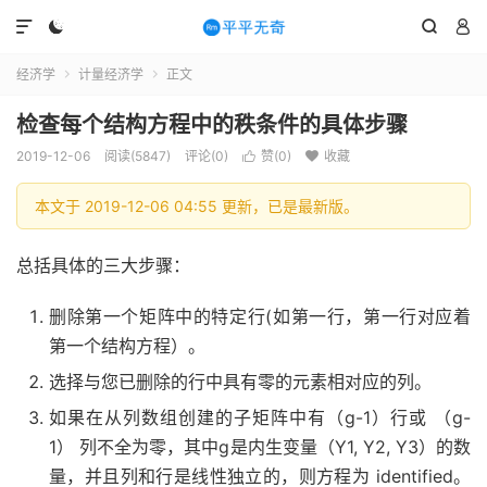




经济学
计量经济学
正文


检查每个结构方程中的秩条件的具体步骤
2019-12-06
阅读(5847)
评论(0)
赞(
0
)
收藏


本文于 2019-12-06 04:55 更新，已是最新版。
总括具体的三大步骤：
删除第一个矩阵中的特定行(如第一行，第一行对应着
第一个结构方程）。
选择与您已删除的行中具有零的元素相对应的列。
如果在从列数组创建的子矩阵中有（g-1）行或 （g-
1） 列不全为零，其中g是内生变量（Y1, Y2, Y3）的数
量，并且列和行是线性独立的，则方程为 identified。