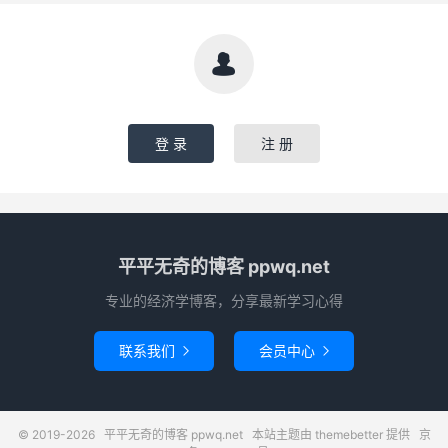

登 录
注 册
平平无奇的博客 ppwq.net
专业的经济学博客，分享最新学习心得
联系我们
会员中心


© 2019-2026
平平无奇的博客 ppwq.net
本站主题由
themebetter
提供
京