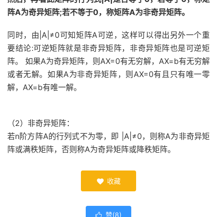
阵A为奇异矩阵;若不等于0，称矩阵A为非奇异矩阵。
同时，由|A|≠0可知矩阵A可逆，这样可以得出另外一个重
要结论:可逆矩阵就是非奇异矩阵，非奇异矩阵也是可逆矩
阵。 如果A为奇异矩阵，则AX=0有无穷解，AX=b有无穷解
或者无解。如果A为非奇异矩阵，则AX=0有且只有唯一零
解，AX=b有唯一解。
（2）非奇异矩阵：
若n阶方阵A的行列式不为零，即 |A|≠0，则称A为非奇异矩
阵或满秩矩阵，否则称A为奇异矩阵或降秩矩阵。
收藏

赞(
8
)
