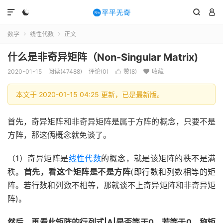




数学
线性代数
正文


什么是非奇异矩阵（Non-Singular Matrix)
2020-01-15
阅读(47488)
评论(0)
赞(
8
)
收藏


本文于 2020-01-15 04:25 更新，已是最新版。
首先，奇异矩阵和非奇异矩阵是属于方阵的概念，只要不是
方阵，那这俩概念就免谈了。
（1）奇异矩阵是
线性代数
的概念，就是该矩阵的秩不是满
秩。
首先，看这个矩阵是不是方阵
(即行数和列数相等的矩
阵。若行数和列数不相等，那就谈不上奇异矩阵和非奇异矩
阵)。
然后，再看此矩阵的行列式|A|是否等于0，若等于0，称矩