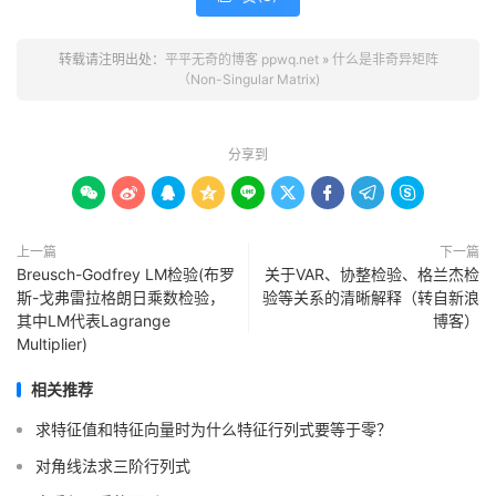
转载请注明出处：
平平无奇的博客 ppwq.net
»
什么是非奇异矩阵
（Non-Singular Matrix)
分享到









上一篇
下一篇
Breusch-Godfrey LM检验(布罗
关于VAR、协整检验、格兰杰检
斯-戈弗雷拉格朗日乘数检验，
验等关系的清晰解释（转自新浪
其中LM代表Lagrange
博客）
Multiplier)
相关推荐
求特征值和特征向量时为什么特征行列式要等于零？
对角线法求三阶行列式