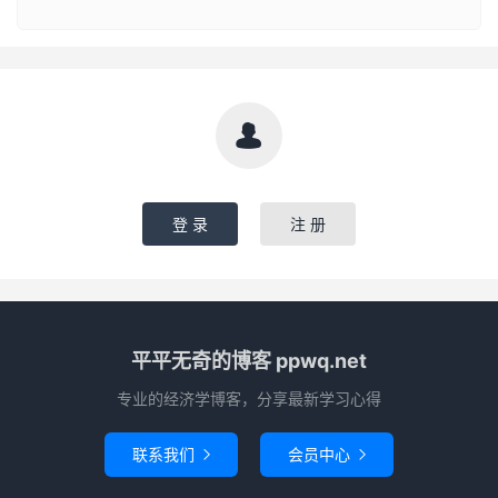

登 录
注 册
平平无奇的博客 ppwq.net
专业的经济学博客，分享最新学习心得
联系我们
会员中心

