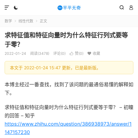




数学
线性代数
正文


求特征值和特征向量时为什么特征行列式要等
于零？
2022-01-24
阅读(3478)
评论(0)
赞(
0
)
收藏


本文于 2022-01-24 15:47 更新，已是最新版。
本博主经过一番查找，找到了该问题的最通俗易懂的解释如
下。
求特征值和特征向量时为什么特征行列式要等于零？ – 初瞳
的回答 – 知乎
https://www.zhihu.com/question/386938973/answer/1
147157230