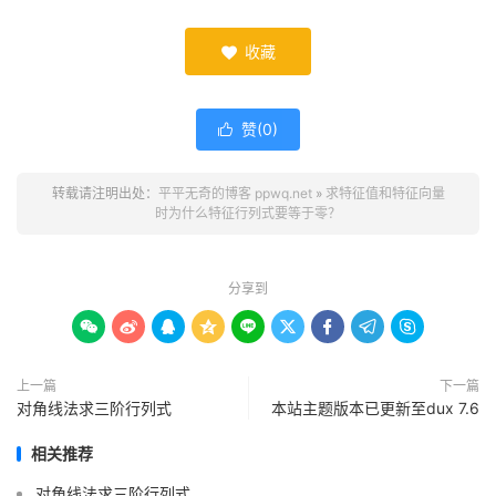
收藏

赞(
0
)

转载请注明出处：
平平无奇的博客 ppwq.net
»
求特征值和特征向量
时为什么特征行列式要等于零？
分享到









上一篇
下一篇
对角线法求三阶行列式
本站主题版本已更新至dux 7.6
相关推荐
对角线法求三阶行列式