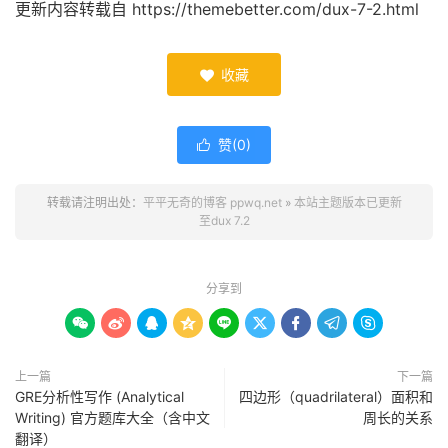
更新内容转载自 https://themebetter.com/dux-7-2.html
收藏

赞(
0
)

转载请注明出处：
平平无奇的博客 ppwq.net
»
本站主题版本已更新
至dux 7.2
分享到









上一篇
下一篇
GRE分析性写作 (Analytical
四边形（quadrilateral）面积和
Writing) 官方题库大全（含中文
周长的关系
翻译）