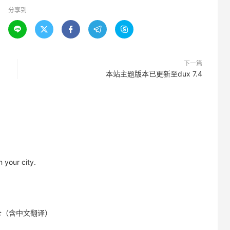
分享到





下一篇
本站主题版本已更新至dux 7.4
 your city.
题库大全（含中文翻译）