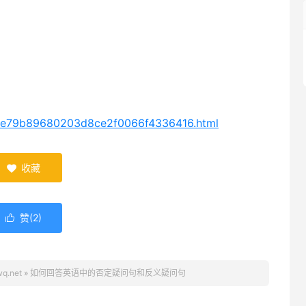
53e79b89680203d8ce2f0066f4336416.html
收藏

赞(
2
)

.net
»
如何回答英语中的否定疑问句和反义疑问句