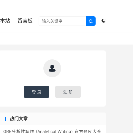

本站
留言板



登 录
注 册
热门文章
GRE分析性写作 (Analytical Writing) 官方题库大全