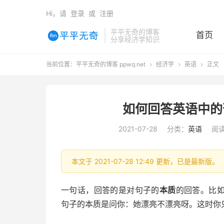
Hi，请
登录
或
注册
平平无奇的博客
首页
分享经济学知识
当前位置：
平平无奇的博客 ppwq.net
经济学
英语
正文



如何回答英语中的
2021-07-28
分类：
英语
阅读
本文于 2021-07-28 12:49 更新，已是最新版。
一句话，回答的是对句子的
本质
的回答。比如问你
句子的本质是问你：她漂亮不漂亮呀。这时你