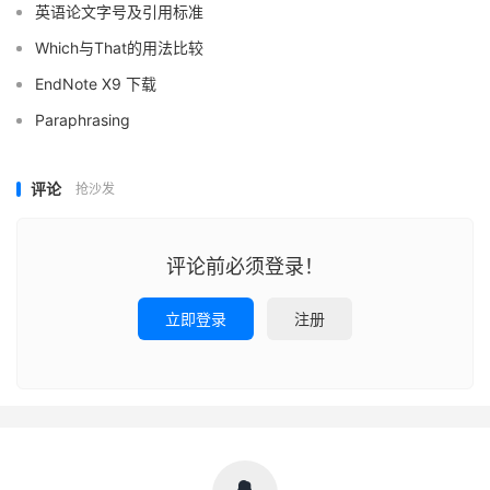
英语论文字号及引用标准
Which与That的用法比较
EndNote X9 下载
Paraphrasing
评论
抢沙发
评论前必须登录！
立即登录
注册