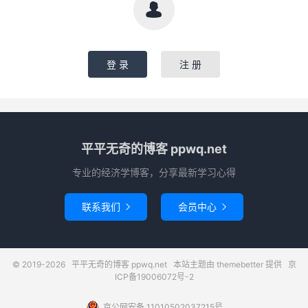

登 录
注 册
平平无奇的博客 ppwq.net
专业的经济学博客，分享最新学习心得
联系我们
会员中心


© 2019-2026
平平无奇的博客 ppwq.net
本站主题由
themebetter
提供
京
ICP备19006072号-2
京公网安备 11010502037215号