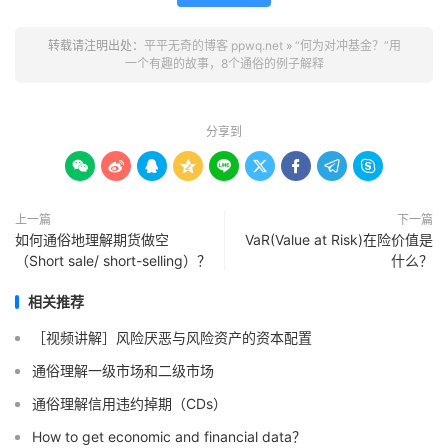
转载请注明出处：
平平无奇的博客 ppwq.net
»
“何为对冲基金？”用
一个有趣的故事，8个通俗的例子解释
分享到









上一篇
下一篇
如何通俗地理解期货做空
VaR(Value at Risk)在险价值是
（Short sale/ short-selling）？
什么？
相关推荐
［视频讲解］风险厌恶与风险资产的资本配置
通俗理解一级市场和二级市场
通俗理解信用违约掉期（CDs）
How to get economic and financial data？