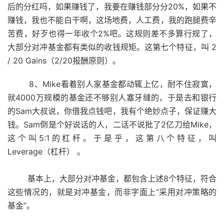
后的分红吗，如果赚钱了，我要在赚钱部分分20%，如果不
赚钱，我也不能白干啊，这场地费，人工费，我的跑腿费辛
苦费，好歹也得一年收个2%吧。这规则差不多算行规了，
大部分对冲基金都有类似的收钱规矩。这第七个特征，叫 2
/ 20 Gains（2/20报酬原则）。
8、Mike看着别人家基金都动辄上亿，耐不住寂寞，
就4000万规模的基金还不够别人塞牙缝的，于是去和银行
的Sam大叔说，你借我点钱吧，我有个绝妙点子，保证赚大
钱。Sam倒是个好说话的人，二话不说批了2亿刀给Mike，
这个叫5:1的杠杆。于是乎，这第八个特征，叫
Leverage（杠杆） 。
基本上，大部分对冲基金，都包含上述8个特征，符合
这些情况的，就是对冲基金，而非字面上“采用对冲策略的
基金”。