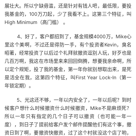
展壮大。所以宁缺毋滥，还是针对有钱人吧，最低限，要投
我基金的，100万刀起，少了我看不上。这第三个特征，叫
High Minimum（高门槛） 。
4、好了，客户都招到了，基金规模4000万，Mike心
里这个美啊，不过还是得防一手，有个投资者Kevin，臭名
昭著，经常投资了以后过个礼拜就撤资逗别人玩，好歹也是
几百万啊，我这在市场里来来回回倒腾，想要我亲命啊，所
以定个规矩，投了我的基金，第一年你就别想取出来，是死
是活全在我，这第四个特征，叫First Year Lock-In（第一
年锁定期）。
5、光这还不够，一年以内安全了，一年以后呢？到时
候客户想什么时候撤资什么时候撤资，Mike不是麻烦死？
所以一年只有指定的几个日子可以撤资（也可能一年一
度），到日子了提前给客户发个邮件提醒他们有这个事，撤
资日到了啊，要撤资快撤资，过了这个村就没这个店了哟，