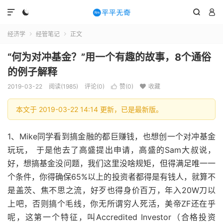




经济学
经管笔记
正文


“何为对冲基金？”用一个有趣的故事，8个通俗
的例子解释
2019-03-22
阅读(1985)
评论(0)
赞(
0
)
收藏


本文于 2019-03-22 14:14 更新，已是最新版。
1、Mike同学看到搞金融的都巨赚钱，也想创一个对冲基金
玩玩， 于是他去了高盛提出申请，高盛的Sam大叔说，
好，想搞基金没问题，我们这里没啥规矩，但得满足唯一一
个条件，你得确保65%以上的投资者都得是有钱人，就算不
是盖茨、焦不思之流，好歹也得身价百万，年入20W刀以
上吧，否则搞个毛线，你无所谓穷人死活，美帝ZF还在乎
呢，这第一个特征，叫Accredited Investor（合格投资