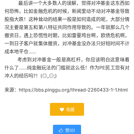
最后讲一个大多数人的误解，觉得对冲基金这东西如
何恐怖，比如金融危机的时候，新闻里动不动对冲基金导致
股指大跌！这种耸动的结果一般是如何造成的呢，大部分情
况主要是第五和第八特征共同作用导致的。一年就那么几个
撤资日，遇上恐慌性时期，比如雷曼垮台啊，欧债危机啊，
一到日子客户就集体撤资，对冲基金没办法只好短时间不计
成本地平仓……
考虑到对冲基金一般是高杠杆，你应该明白这意味着
什么了……纯金融玩法的门槛就这么低！作为PE民工您有对
冲人的经历吗?！(◎_◎;)
来源：https://bbs.pinggu.org/thread-2260433-1-1.html
收藏

赞(
0
)
