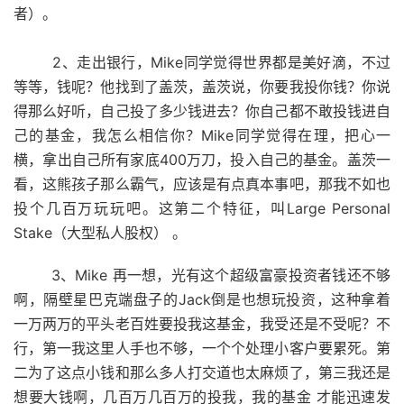
者）。
2、走出银行，Mike同学觉得世界都是美好滴，不过
等等，钱呢？他找到了盖茨，盖茨说，你要我投你钱？你说
得那么好听，自己投了多少钱进去？你自己都不敢投钱进自
己的基金，我怎么相信你？Mike同学觉得在理，把心一
横，拿出自己所有家底400万刀，投入自己的基金。盖茨一
看，这熊孩子那么霸气，应该是有点真本事吧，那我不如也
投个几百万玩玩吧。这第二个特征，叫Large Personal
Stake（大型私人股权） 。
3、Mike 再一想，光有这个超级富豪投资者钱还不够
啊，隔壁星巴克端盘子的Jack倒是也想玩投资，这种拿着
一万两万的平头老百姓要投我这基金，我受还是不受呢？不
行，第一我这里人手也不够，一个个处理小客户要累死。第
二为了这点小钱和那么多人打交道也太麻烦了，第三我还是
想要大钱啊，几百万几百万的投我，我的基金 才能迅速发