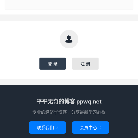

登 录
注 册
平平无奇的博客 ppwq.net
专业的经济学博客，分享最新学习心得
联系我们
会员中心

