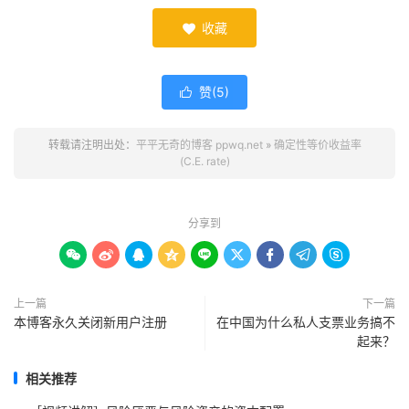
收藏

赞(
5
)

转载请注明出处：
平平无奇的博客 ppwq.net
»
确定性等价收益率
(C.E. rate)
分享到









上一篇
下一篇
本博客永久关闭新用户注册
在中国为什么私人支票业务搞不
起来？
相关推荐