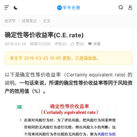




经济学
经管笔记
正文


确定性等价收益率(C.E. rate)
2019-03-25
阅读(10225)
评论(0)
赞(
5
)
收藏


本文于 2019-03-25 16:45 更新，已是最新版。
以下是确定性等价收益率（Certainly equivalent rate) 的
说明。
一句话来说，所谓的确定性等价收益率等同于风险资
产的效用值（%）。