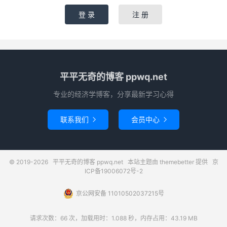
登 录
注 册
平平无奇的博客 ppwq.net
专业的经济学博客，分享最新学习心得
联系我们
会员中心


© 2019-2026
平平无奇的博客 ppwq.net
本站主题由
themebetter
提供
京
ICP备19006072号-2
京公网安备 11010502037215号
请求次数：66 次，加载用时：1.088 秒，内存占用：43.19 MB