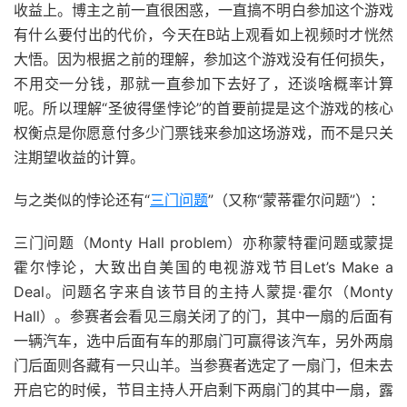
收益上。博主之前一直很困惑，一直搞不明白参加这个游戏
有什么要付出的代价，今天在B站上观看如上视频时才恍然
大悟。因为根据之前的理解，参加这个游戏没有任何损失，
不用交一分钱，那就一直参加下去好了，还谈啥概率计算
呢。所以理解“圣彼得堡悖论”的首要前提是这个游戏的核心
权衡点是你愿意付多少门票钱来参加这场游戏，而不是只关
注期望收益的计算。
与之类似的悖论还有“
三门问题
”（又称“蒙蒂霍尔问题”）：
三门问题（Monty Hall problem）亦称蒙特霍问题或蒙提
霍尔悖论，大致出自美国的电视游戏节目Let’s Make a
Deal。问题名字来自该节目的主持人蒙提·霍尔（Monty
Hall）。参赛者会看见三扇关闭了的门，其中一扇的后面有
一辆汽车，选中后面有车的那扇门可赢得该汽车，另外两扇
门后面则各藏有一只山羊。当参赛者选定了一扇门，但未去
开启它的时候，节目主持人开启剩下两扇门的其中一扇，露