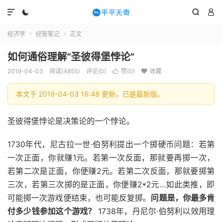




经济学
经管笔记
正文


如何通俗理解“圣彼得堡悖论”
2019-04-03
阅读(4855)
评论(0)
赞(
0
)
收藏


本文于 2019-04-03 16:48 更新，已是最新版。
圣彼得堡悖论是决策论的一个悖论。
1730年代，尼古拉一世·伯努利提出一个掷硬币问题：若第
一次正面，你就赚1元。若第一次反面，那就要再掷一次，
若第二次是正面，你便赚2元。若第二次反面，那就要掷第
三次，若第三次掷的是正面，你便赚2*2元…如此类推，即
可能掷一次游戏便结束，也可能反复掷。
问题是，你最多肯
付多少钱参加这个游戏？
1738年，丹尼尔·伯努利以效用理