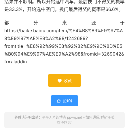
结果并不影响。所以开始选中汽车，最后换门不得奖的概率
是33.3%，开始选中空门，换门最后得奖的概率是66.6%。
部分来源于
https://baike.baidu.com/item/%E4%B8%89%E9%97%A
8%E9%97%AE%E9%A2%98/1242689?
fromtitle=%E8%92%99%E8%92%82%E9%9C%8D%E5
%B0%94%E9%97%AE%E9%A2%98&fromid=3269042&
fr=aladdin
收藏

赞(
0
)

转载请注明出处：
平平无奇的博客 ppwq.net
»
如何通俗理解“圣彼
得堡悖论”