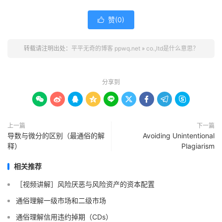
赞(
0
)

转载请注明出处：
平平无奇的博客 ppwq.net
»
co.,ltd是什么意思？
分享到









上一篇
下一篇
导数与微分的区别（最通俗的解
Avoiding Unintentional
释）
Plagiarism
相关推荐
［视频讲解］风险厌恶与风险资产的资本配置
通俗理解一级市场和二级市场
通俗理解信用违约掉期（CDs）