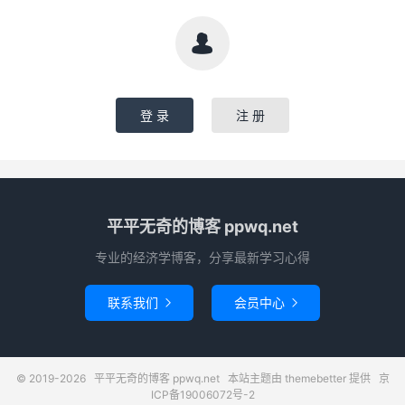

登 录
注 册
平平无奇的博客 ppwq.net
专业的经济学博客，分享最新学习心得
联系我们
会员中心


© 2019-2026
平平无奇的博客 ppwq.net
本站主题由
themebetter
提供
京
ICP备19006072号-2