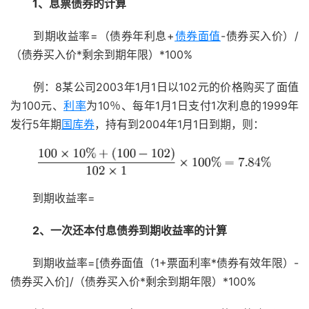
1、息票债券的计算
到期收益率=（债券年利息+
债券面值
-债券买入价）/
（债券买入价*剩余到期年限）*100%
例：8某公司2003年1月1日以102元的价格购买了面值
为100元、
利率
为10％、每年1月1日支付1次利息的1999年
发行5年期
国库券
，持有到2004年1月1日到期，则：
到期收益率=
2、一次还本付息债券到期收益率的计算
到期收益率=[债券面值（1+票面利率*债券有效年限）-
债券买入价]/（债券买入价*剩余到期年限）*100%