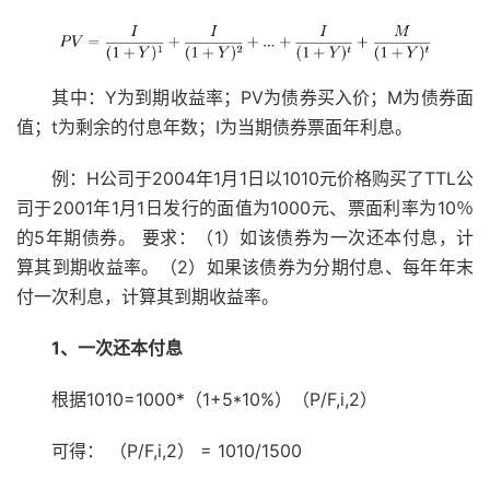
其中：Y为到期收益率；PV为债券买入价；M为债券面
值；t为剩余的付息年数；I为当期债券票面年利息。
例：H公司于2004年1月1日以1010元价格购买了TTL公
司于2001年1月1日发行的面值为1000元、票面利率为10％
的5年期债券。 要求：（1）如该债券为一次还本付息，计
算其到期收益率。（2）如果该债券为分期付息、每年年末
付一次利息，计算其到期收益率。
1、一次还本付息
根据1010=1000*（1+5*10%）（P/F,i,2）
可得： （P/F,i,2） = 1010/1500