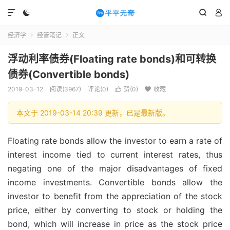




经济学
经管笔记
正文


浮动利率债券(Floating rate bonds)和可转换
债券(Convertible bonds)
2019-03-12
阅读(3967)
评论(0)
赞(
0
)
收藏


本文于 2019-03-14 20:39 更新，已是最新版。
Floating rate bonds allow the investor to earn a rate of
interest income tied to current interest rates, thus
negating one of the major disadvantages of fixed
income investments. Convertible bonds allow the
investor to benefit from the appreciation of the stock
price, either by converting to stock or holding the
bond, which will increase in price as the stock price