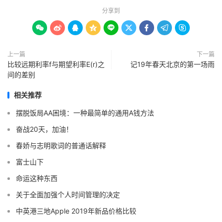
分享到









上一篇
下一篇
比较远期利率f与期望利率E(r)之
记19年春天北京的第一场雨
间的差别
相关推荐
摆脱饭局AA困境：一种最简单的通用A钱方法
奋战20天，加油！
春娇与志明歌词的普通话解释
富士山下
命运这种东西
关于全面加强个人时间管理的决定
中英港三地Apple 2019年新品价格比较