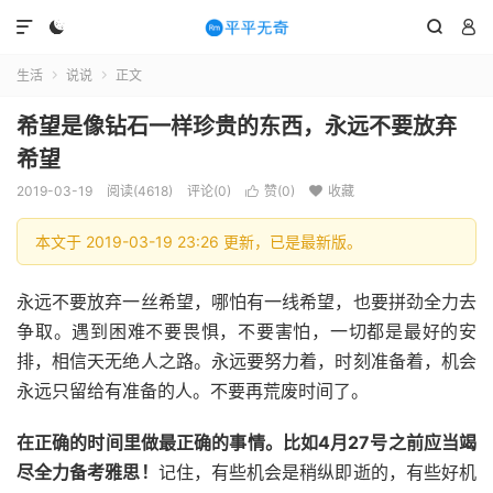




生活
说说
正文


希望是像钻石一样珍贵的东西，永远不要放弃
希望
2019-03-19
阅读(4618)
评论(0)
赞(
0
)
收藏


本文于 2019-03-19 23:26 更新，已是最新版。
永远不要放弃一丝希望，哪怕有一线希望，也要拼劲全力去
争取。遇到困难不要畏惧，不要害怕，一切都是最好的安
排，相信天无绝人之路。永远要努力着，时刻准备着，机会
永远只留给有准备的人。不要再荒废时间了。
在正确的时间里做最正确的事情。比如4月27号之前应当竭
尽全力备考雅思！
记住，有些机会是稍纵即逝的，有些好机