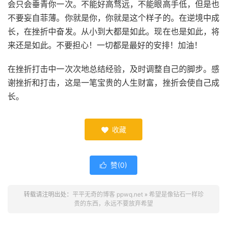
会只会垂青你一次。不能好高骛远，不能眼高手低，但是也
不要妄自菲薄。你就是你，你就是这个样子的。在逆境中成
长，在挫折中奋发。从小到大都是如此。现在也是如此，将
来还是如此。不要担心！一切都是最好的安排！加油！
在挫折打击中一次次地总结经验，及时调整自己的脚步。感
谢挫折和打击，这是一笔宝贵的人生财富，挫折会使自己成
长。
收藏

赞(
0
)

转载请注明出处：
平平无奇的博客 ppwq.net
»
希望是像钻石一样珍
贵的东西，永远不要放弃希望