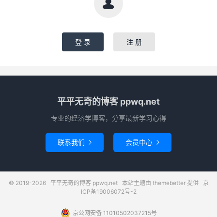

登 录
注 册
平平无奇的博客 ppwq.net
专业的经济学博客，分享最新学习心得
联系我们
会员中心


© 2019-2026
平平无奇的博客 ppwq.net
本站主题由
themebetter
提供
京
ICP备19006072号-2
京公网安备 11010502037215号