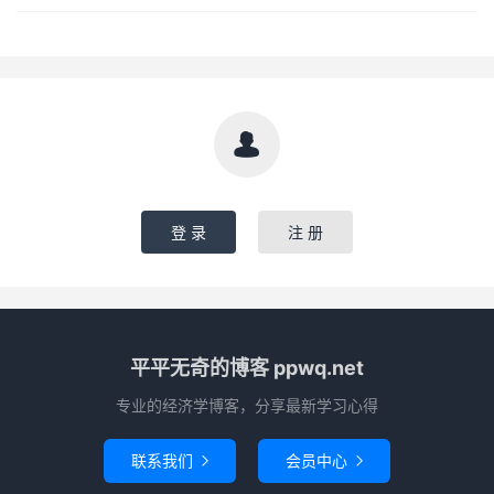

登 录
注 册
平平无奇的博客 ppwq.net
专业的经济学博客，分享最新学习心得
联系我们
会员中心

