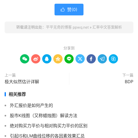
赞(
0
)

转载请注明出处：
平平无奇的博客 ppwq.net
»
汇率中文答案解析
分享到









上一篇
下一篇
极大似然估计详解
BDP
相关推荐
外汇报价是如何产生的
股市K线图（又称蜡烛图）解读方法
绝对购买力平价与相对购买力平价的区别
引起IS和LM曲线位移的各因素效果汇总