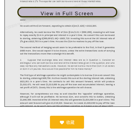
View in Full Screen
收藏
