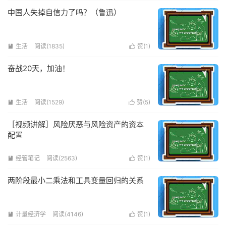
中国人失掉自信力了吗？（鲁迅）
生活
阅读(1835)
赞(
1
)


奋战20天，加油！
生活
阅读(1529)
赞(
5
)


［视频讲解］风险厌恶与风险资产的资本
配置
经管笔记
阅读(2563)
赞(
1
)


两阶段最小二乘法和工具变量回归的关系
计量经济学
阅读(4146)
赞(
1
)

