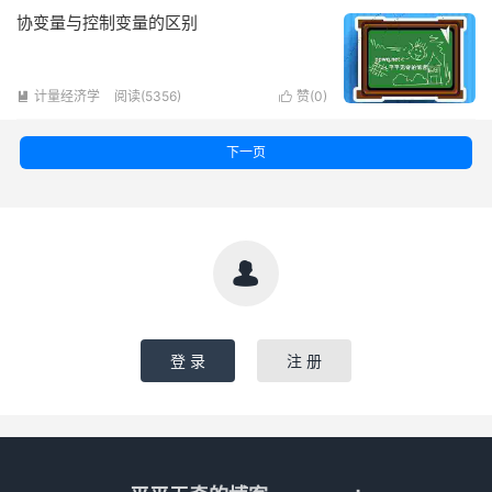
协变量与控制变量的区别
计量经济学
阅读(5356)
赞(
0
)


下一页

登 录
注 册