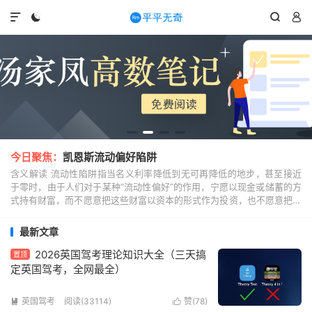




今日聚焦：
凯恩斯流动偏好陷阱
含义解读 流动性陷阱指当名义利率降低到无可再降低的地步，甚至接近
于零时，由于人们对于某种“流动性偏好”的作用，宁愿以现金或储蓄的方
式持有财富，而不愿意把这些财富以资本的形式作为投资，也不愿意把这
些财富作为个人享乐的消费资料消费掉。国家任何货...
最新文章
2026英国驾考理论知识大全（三天搞
置顶
定英国驾考，全网最全）
英国驾考
阅读(33114)
赞(
78
)

