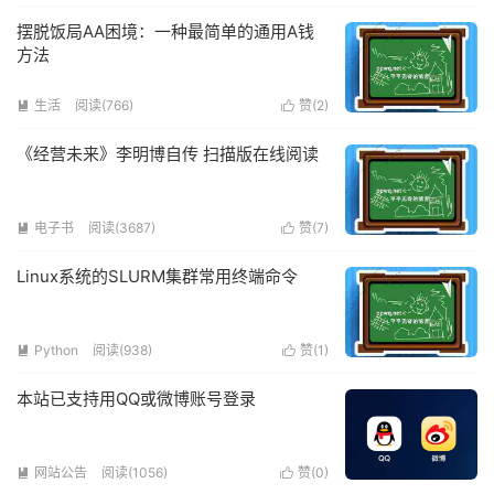
摆脱饭局AA困境：一种最简单的通用A钱
方法
生活
阅读(766)
赞(
2
)


《经营未来》李明博自传 扫描版在线阅读
电子书
阅读(3687)
赞(
7
)


Linux系统的SLURM集群常用终端命令
Python
阅读(938)
赞(
1
)


本站已支持用QQ或微博账号登录
网站公告
阅读(1056)
赞(
0
)

